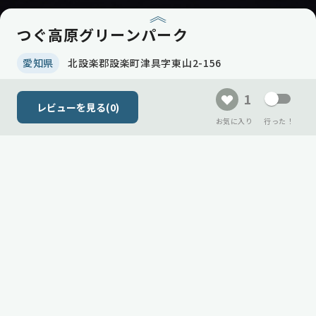
つぐ高原グリーンパーク
愛知県
北設楽郡設楽町津具字東山2-156
1
レビューを見る(
0
)
お気に入り
行った！
現在、メインビジュアル(サムネイル)
会員登録して、
がまだありません！
自分だけのキャンプリストをつくりませんか？
写真を設定する
ログイン
会員登録