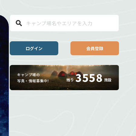
ログイン
会員登録
3558
キャンプ場の
残り
施設
写真・情報募集中!