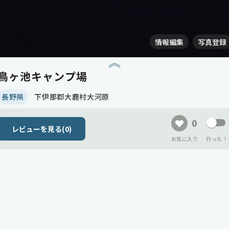
情報編集
写真登録
鳥ヶ池キャンプ場
長野県
下伊那郡大鹿村大河原
0
レビューを見る(
0
)
お気に入り
行った！
会員登録して、
現在、メインビジュアル(サムネイル)
自分だけのキャンプリストをつくりませんか？
がまだありません！
ログイン
会員登録