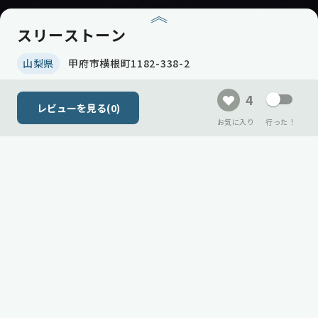
スリーストーン
山梨県
甲府市横根町1182-338-2
4
レビューを見る(
0
)
お気に入り
行った！
現在、メインビジュアル(サムネイル)
会員登録して、
がまだありません！
自分だけのキャンプリストをつくりませんか？
写真を設定する
ログイン
会員登録