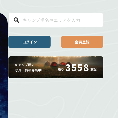
ログイン
会員登録
3558
キャンプ場の
残り
施設
写真・情報募集中!