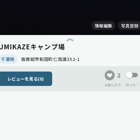
情報編集
写真登録
UMIKAZEキャンプ場
千葉県
南房総市和田町仁我浦352-1
2
レビューを見る(
0
)
お気に入り
行った！
会員登録して、
現在、メインビジュアル(サムネイル)
自分だけのキャンプリストをつくりませんか？
がまだありません！
ログイン
会員登録