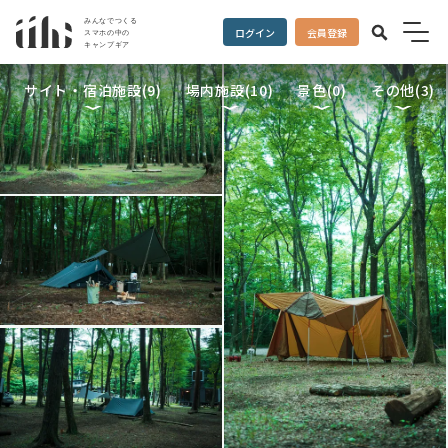
ログイン
会員登録
サイト・宿泊施設(
9
)
場内施設(
10
)
景色(
0
)
その他(
3
)