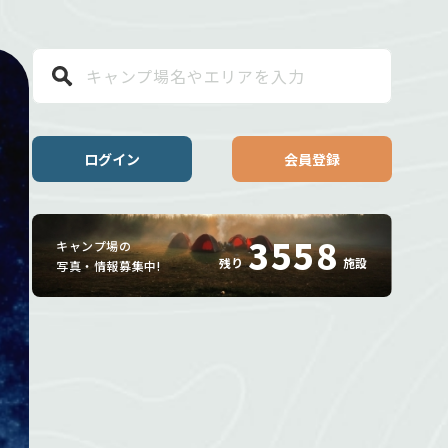
ログイン
会員登録
3558
キャンプ場の
残り
施設
写真・情報募集中!